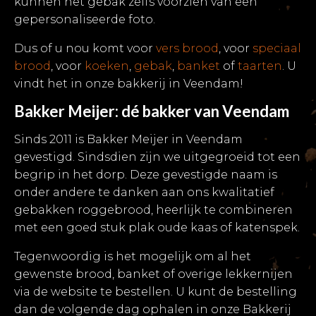
kunnen het gebak zelfs voorzien van een
gepersonaliseerde foto.
Dus of u nou komt voor
vers brood
, voor
speciaal
brood
, voor
koeken
,
gebak
,
banket
of
taarten
. U
vindt het in onze bakkerij in Veendam!
Bakker Meijer: dé bakker van Veendam
Sinds 2011 is Bakker Meijer in Veendam
gevestigd. Sindsdien zijn we uitgegroeid tot een
begrip in het dorp. Deze gevestigde naam is
onder andere te danken aan ons kwalitatief
gebakken roggebrood, heerlijk te combineren
met een goed stuk plak oude kaas of katenspek.
Tegenwoordig is het mogelijk om al het
gewenste brood, banket of overige lekkernijen
via de website te bestellen. U kunt de bestelling
dan de volgende dag ophalen in onze Bakkerij